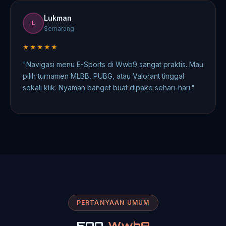
Lukman
L
Semarang
★★★★★
"Navigasi menu E-Sports di Wwb9 sangat praktis. Mau
pilih turnamen MLBB, PUBG, atau Valorant tinggal
sekali klik. Nyaman banget buat dipake sehari-hari."
PERTANYAAN UMUM
FAQ
Wwb9