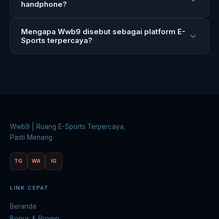
handphone?
Mengapa Wwb9 disebut sebagai platform E-
Sports terpercaya?
Wwb9 | Ruang E-Sports Terpercaya,
Pasti Menang
TG
WA
IG
LINK CEPAT
Beranda
Bonus & Promo