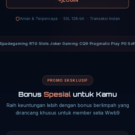
Aman & Terpercaya · SSL 128-bit · Transaksi Instan
adegaming
·
RTG Slots
·
Joker Gaming
·
CQ9
·
Pragmatic Play
·
PG Soft
·
H
PROMO EKSKLUSIF
Bonus
Spesial
untuk Kamu
Raih keuntungan lebih dengan bonus berlimpah yang
dirancang khusus untuk member setia Wwb9