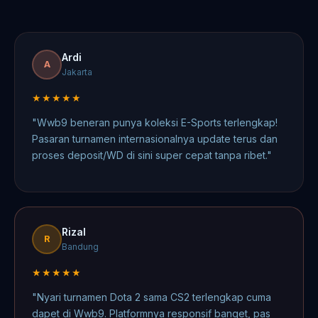
Ardi
A
Jakarta
★★★★★
"Wwb9 beneran punya koleksi E-Sports terlengkap!
Pasaran turnamen internasionalnya update terus dan
proses deposit/WD di sini super cepat tanpa ribet."
Rizal
R
Bandung
★★★★★
"Nyari turnamen Dota 2 sama CS2 terlengkap cuma
dapet di Wwb9. Platformnya responsif banget, pas