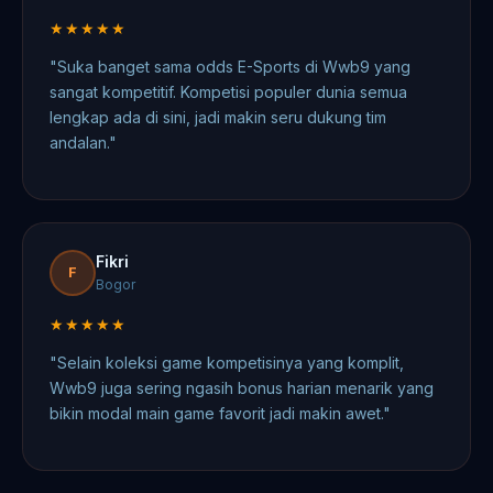
★★★★★
"Suka banget sama odds E-Sports di Wwb9 yang
sangat kompetitif. Kompetisi populer dunia semua
lengkap ada di sini, jadi makin seru dukung tim
andalan."
Fikri
F
Bogor
★★★★★
"Selain koleksi game kompetisinya yang komplit,
Wwb9 juga sering ngasih bonus harian menarik yang
bikin modal main game favorit jadi makin awet."