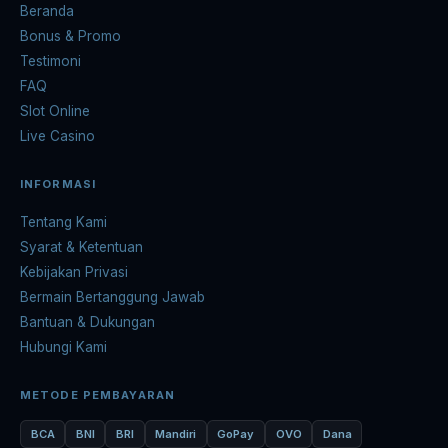
Beranda
Bonus & Promo
Testimoni
FAQ
Slot Online
Live Casino
INFORMASI
Tentang Kami
Syarat & Ketentuan
Kebijakan Privasi
Bermain Bertanggung Jawab
Bantuan & Dukungan
Hubungi Kami
METODE PEMBAYARAN
BCA
BNI
BRI
Mandiri
GoPay
OVO
Dana