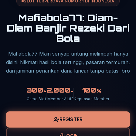
SLOT TERPERCAYA NOMOR 1 DI INDONESIA
Mafiabola77: Diam-
Diam Banjir Rezeki Dari
Bola
Mafiabola77 Main senyap untung melimpah hanya
disini! Nikmati hasil bola tertinggi, pasaran termurah,
dan jaminan penarikan dana lancar tanpa batas, bro
300
2.000
100
+
+
%
Game Slot
Member Aktif
Kepuasan Member
REGISTER
LOGIN