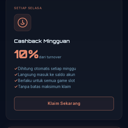
SETIAP SELASA
Cashback Mingguan
10%
dari turnover
Dihitung otomatis setiap minggu
Langsung masuk ke saldo akun
Berlaku untuk semua game slot
Tanpa batas maksimum klaim
Klaim Sekarang