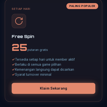
PALING POPULER
SETIAP HARI
Free Spin
25
putaran gratis
Tersedia setiap hari untuk member aktif
Berlaku di semua game pilihan
Kemenangan langsung dapat dicairkan
Syarat turnover minimal
Klaim Sekarang