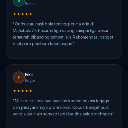
S
Bekasi
★★★★★
"Odds atau hasil bola tertinggi cuma ada di
Mafiabola77. Pasaran liga cacing sampai liga besar
termurah dibanding tempat lain. Rekomendasi banget
buat para pemburu keuntungan."
Fikri
F
Bogor
★★★★★
"Main di sini rasanya nyaman karena privasi terjaga
dan pelayanannya profesional. Cocok banget buat
yang suka main senyap tapi tiba-tiba saldo melimpah."