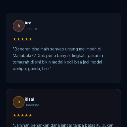
Ardi
A
Jakarta
★★★★★
"Beneran bisa main senyap untung melimpah di
Mafiabola77. Gak perlu banyak tingkah, pasaran
termurah di sini bikin modal kecil bisa jadi modal
berlipat ganda, bro!"
Rizal
R
Bandung
★★★★★
"Jaminan penarikan dana lancar tanpa batas itu bukan